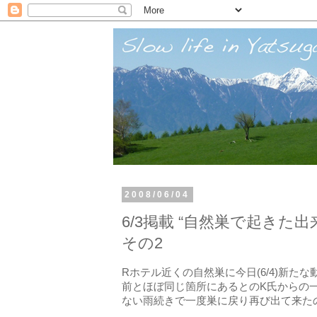
2008/06/04
6/3掲載 “自然巣で起きた出
その2
Rホテル近くの自然巣に今日(6/4)新た
前とほぼ同じ箇所にあるとのK氏からの
ない雨続きで一度巣に戻り再び出て来た